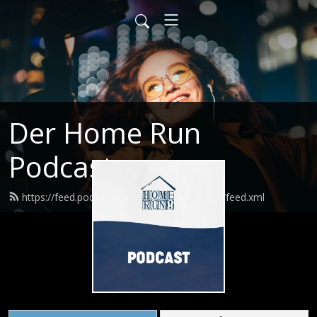
Der Home Run
Podcast
https://feed.podbean.com/homerunpodcast/feed.xml